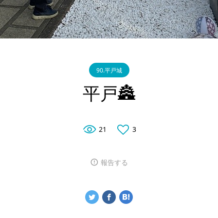
90.平戸城
平戸🏯
21
3
報告する