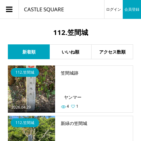
CASTLE SQUARE
ログイン
会員登録
112.笠間城
新着順
いいね順
アクセス数順
112.笠間城
笠間城跡
ヤンマー
4
1
2026.04.29
112.笠間城
新緑の笠間城