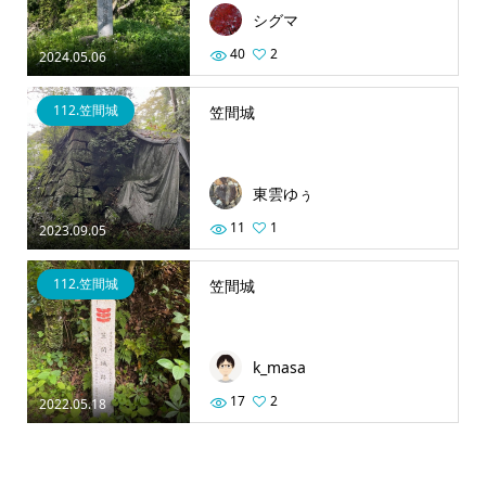
シグマ
40
2
2024.05.06
112.笠間城
笠間城
東雲ゆぅ
11
1
2023.09.05
112.笠間城
笠間城
k_masa
17
2
2022.05.18