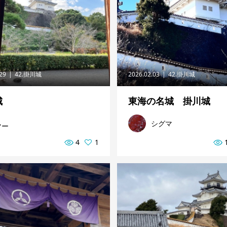
.29
42.掛川城
2026.02.03
42.掛川城
城
東海の名城 掛川城
シグマ
マー
4
1