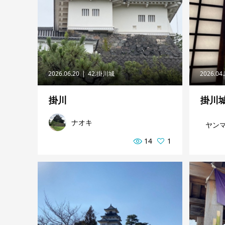
2026.06.20
42.掛川城
2026.04
掛川
掛川
ナオキ
ヤン
14
1