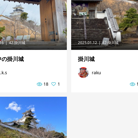
.16
42.掛川城
2025.01.12
42.掛川城
中の掛川城
掛川城
t.k.s
raku
18
1