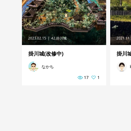
2023.02.15
42.掛川城
2021.11
掛川城(改修中)
掛川
なかち
17
1