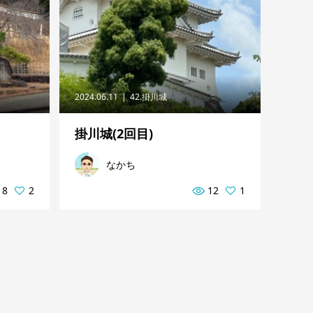
2024.06.11
42.掛川城
掛川城(2回目)
なかち
18
2
12
1