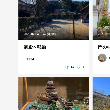
2025.02.04
42.掛川城
2025.01
御殿へ移動
門の
1234
14
0