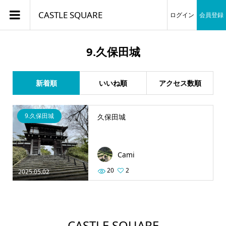
CASTLE SQUARE
ログイン
会員登録
9.久保田城
新着順
いいね順
アクセス数順
9.久保田城
久保田城
Cami
20
2
2025.05.02
CASTLE SQUARE