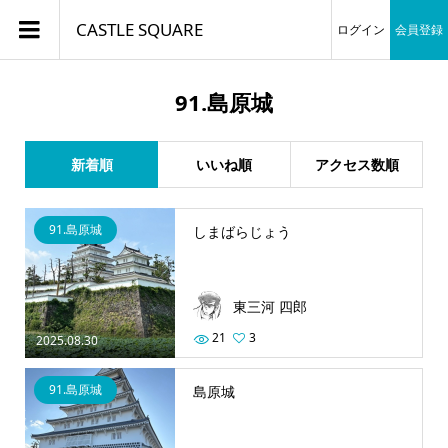
CASTLE SQUARE
ログイン
会員登録
91.島原城
新着順
いいね順
アクセス数順
91.島原城
しまばらじょう
東三河 四郎
21
3
2025.08.30
91.島原城
島原城