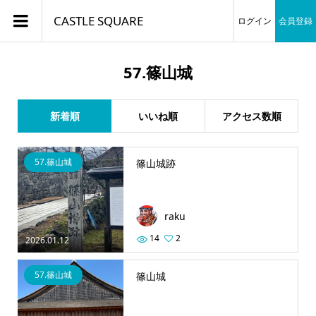
CASTLE SQUARE
ログイン
会員登録
57.篠山城
新着順
いいね順
アクセス数順
57.篠山城
篠山城跡
raku
14
2
2026.01.12
57.篠山城
篠山城