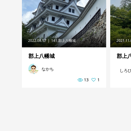
2022.08.17
141.郡上八幡城
2021.11
郡上八幡城
郡上
なかち
しろ
13
1