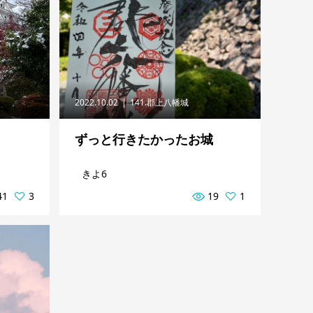
2022.10.02
141.郡上八幡城
ずっと行きたかったお城
きよ6
41
3
19
1