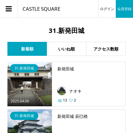
CASTLE SQUARE
ログイン
会員登録
31.新発田城
新着順
いいね順
アクセス数順
31.新発田城
新発田城
ナオキ
13
2
2025.04.06
31.新発田城
新発田城 辰巳櫓