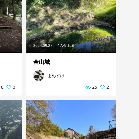
2024.09.27
17.金山城
金山城
まめすけ
10
0
25
2