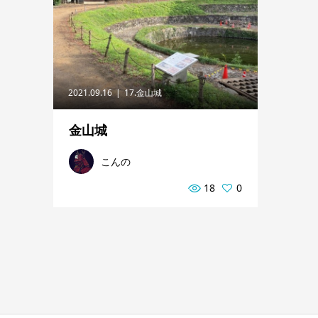
2021.09.16
17.金山城
金山城
こんの
18
0