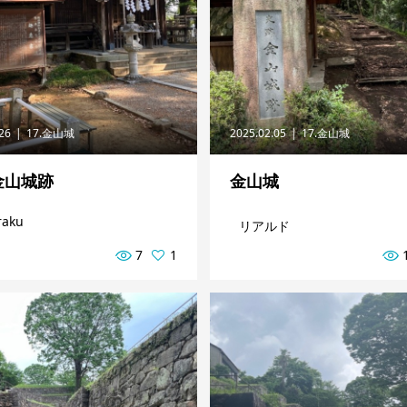
.26
17.金山城
2025.02.05
17.金山城
金山城跡
金山城
raku
リアルド
7
1