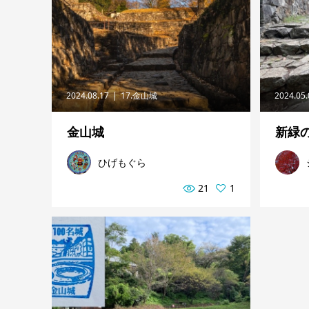
2024.08.17
17.金山城
2024.05
金山城
新緑
ひげもぐら
21
1