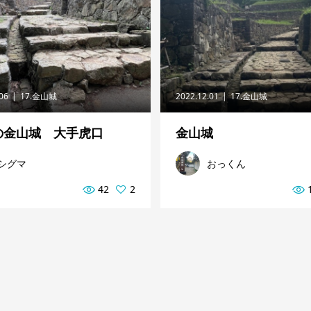
.06
17.金山城
2022.12.01
17.金山城
の金山城 大手虎口
金山城
シグマ
おっくん
42
2