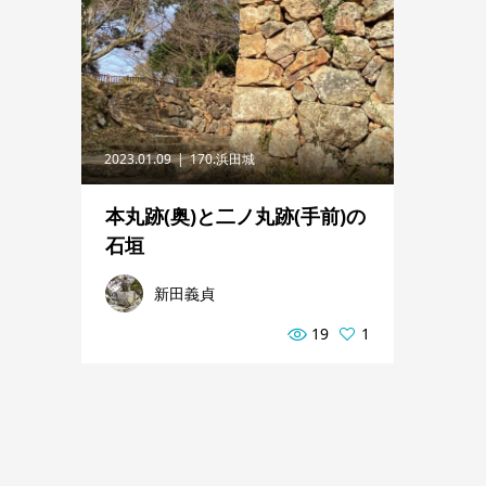
2023.01.09
170.浜田城
本丸跡(奥)と二ノ丸跡(手前)の
石垣
新田義貞
19
1