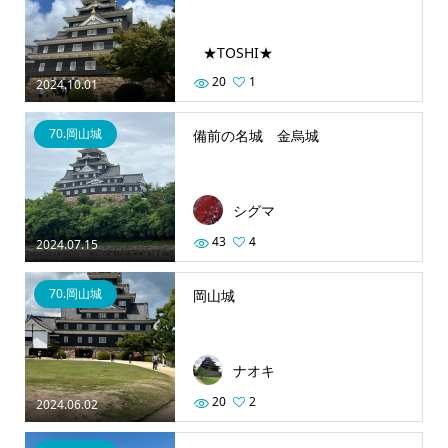
★TOSHI★
20
1
2024.10.01
70.岡山城
備前の名城 金烏城
シグマ
43
4
2024.07.15
70.岡山城
岡山城
ナオキ
20
2
2024.06.02