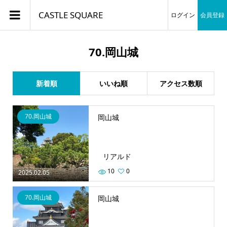
CASTLE SQUARE
ログイン
会員登録
70.岡山城
新着順
いいね順
アクセス数順
70.岡山城
岡山城
リアルド
10
0
2025.02.05
70.岡山城
岡山城