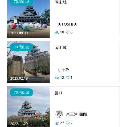
70.岡山城
岡山城
★TOSHI★
10
0
2023.09.08
70.岡山城
岡山城
ちゃみ
12
1
2023.02.19
70.岡山城
曇り
東三河 四郎
27
2
2022.11.29