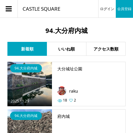
CASTLE SQUARE
ログイン
会員登録
94.大分府内城
新着順
いいね順
アクセス数順
94.大分府内城
大分城址公園
raku
18
2
2025.11.29
94.大分府内城
府内城