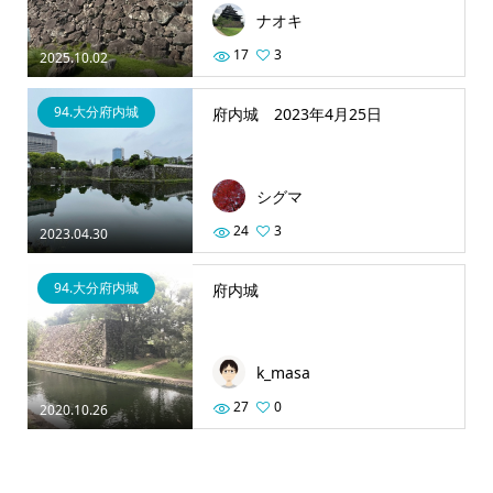
ナオキ
17
3
2025.10.02
94.大分府内城
府内城 2023年4月25日
シグマ
24
3
2023.04.30
94.大分府内城
府内城
k_masa
27
0
2020.10.26