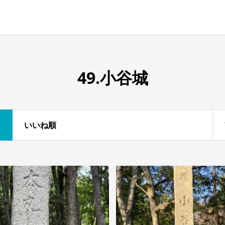
49.小谷城
いいね順