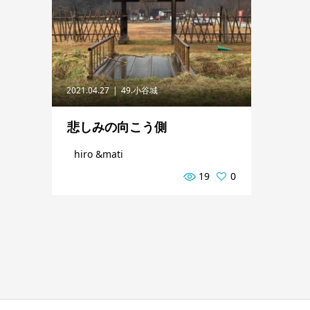
2021.04.27
49.小谷城
悲しみの向こう側
hiro &mati
19
0