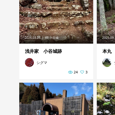
2026.03.28
49.小谷城
2025.09
浅井家 小谷城跡
本丸
シグマ
24
3