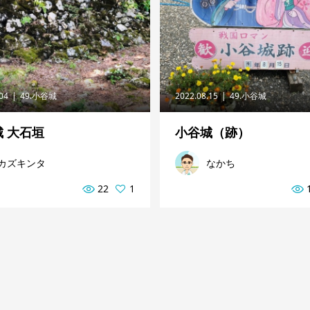
.04
49.小谷城
2022.08.15
49.小谷城
 大石垣
小谷城（跡）
カズキンタ
なかち
22
1