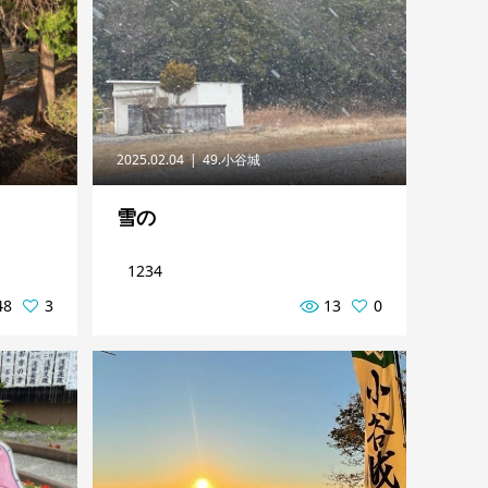
2025.02.04
49.小谷城
雪の
1234
48
3
13
0