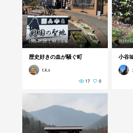
2025.01.26
49.小谷城
2023.03
歴史好きの血が騒ぐ町
小谷城
t.k.s
17
0