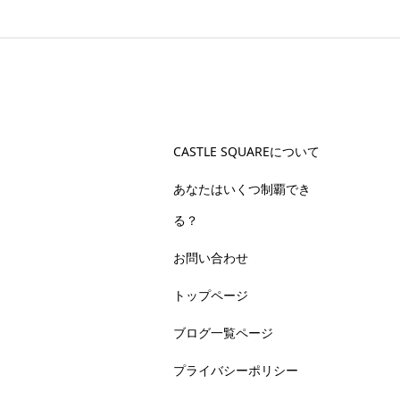
CASTLE SQUAREについて
あなたはいくつ制覇でき
る？
お問い合わせ
トップページ
ブログ一覧ページ
プライバシーポリシー