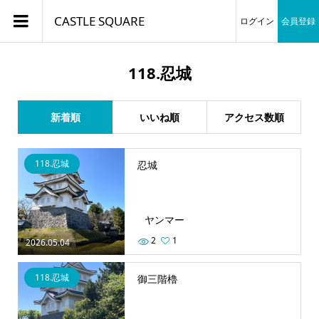
CASTLE SQUARE
ログイン
会員登録
118.忍城
新着順
いいね順
アクセス数順
118.忍城
忍城
ヤンマー
2
1
2026.05.04
118.忍城
御三階櫓