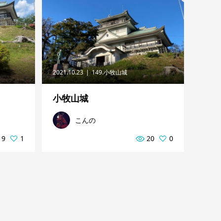
2021.10.23
149.小牧山城
小牧山城
こんの
19
1
20
0