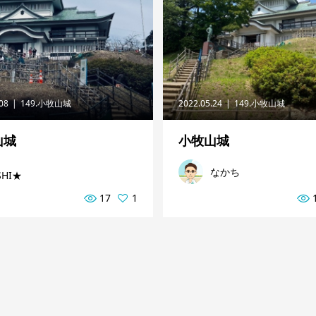
.08
149.小牧山城
2022.05.24
149.小牧山城
山城
小牧山城
なかち
SHI★
17
1