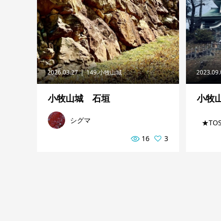
2026.03.27
149.小牧山城
2023.09
小牧山城 石垣
小牧
シグマ
★TO
16
3