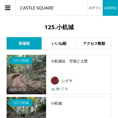
CASTLE SQUARE
ログイン
会員登録
125.小机城
新着順
いいね順
アクセス数順
125.小机城
小机城址 空堀と土塁
シグマ
29
3
2025.10.12
125.小机城
小机城