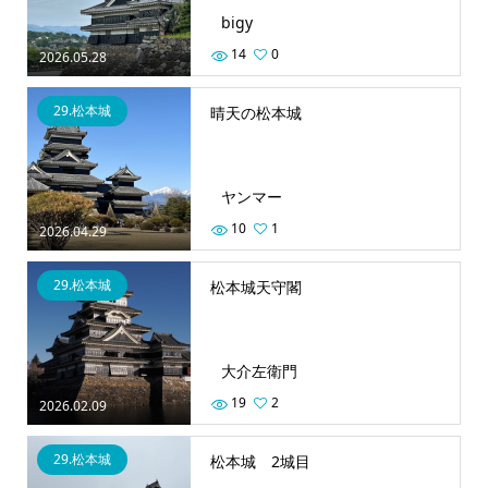
bigy
14
0
2026.05.28
29.松本城
晴天の松本城
ヤンマー
10
1
2026.04.29
29.松本城
松本城天守閣
大介左衛門
19
2
2026.02.09
29.松本城
松本城 2城目