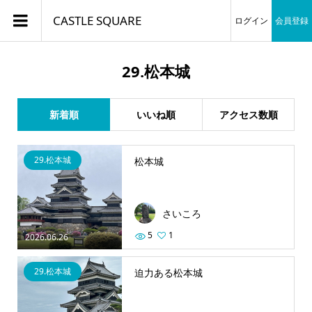
CASTLE SQUARE
ログイン
会員登録
29.松本城
新着順
いいね順
アクセス数順
29.松本城
松本城
さいころ
5
1
2026.06.26
29.松本城
迫力ある松本城