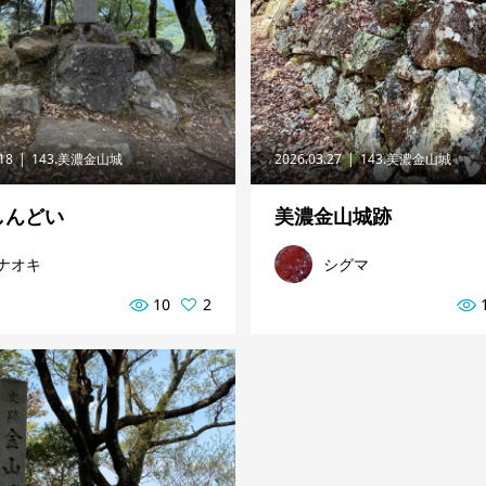
.18
143.美濃金山城
2026.03.27
143.美濃金山城
しんどい
美濃金山城跡
ナオキ
シグマ
10
2