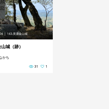
.04
143.美濃金山城
金山城（跡）
なかち
31
1