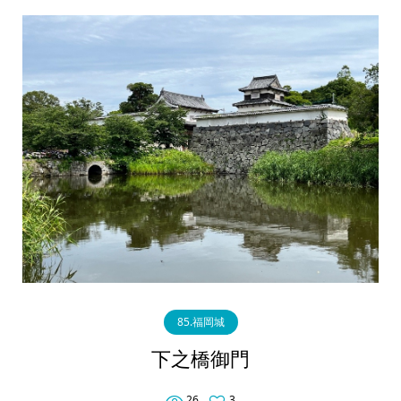
85.福岡城
下之橋御門
26
3