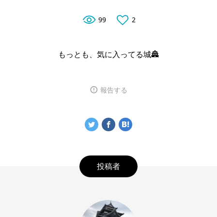
99
2
もっとも、気に入ってる城🏯
報告する
投稿者