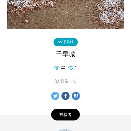
55.千早城
千早城
22
1
報告する
投稿者