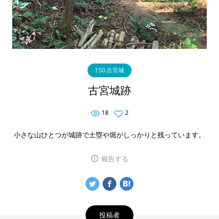
150.古宮城
古宮城跡
18
2
小さな山ひとつが城跡で土塁や堀がしっかりと残っています。
報告する
投稿者