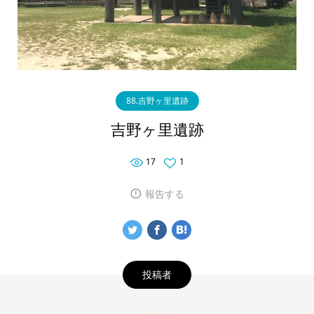
88.吉野ヶ里遺跡
吉野ヶ里遺跡
17
1
報告する
投稿者