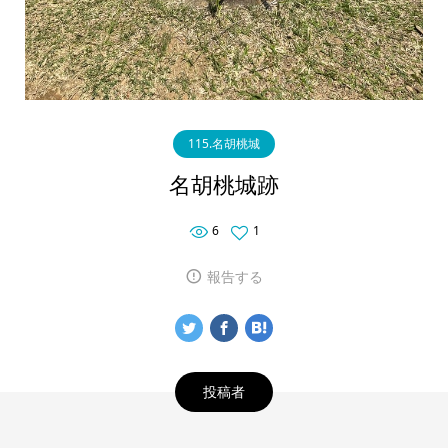
115.名胡桃城
名胡桃城跡
6
1
報告する
投稿者