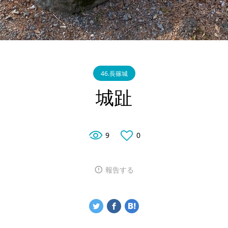
46.長篠城
城趾
9
0
報告する