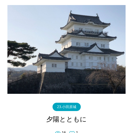
23.小田原城
夕陽とともに
16
1