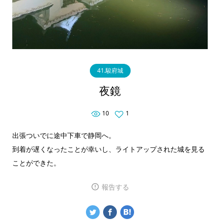
41.駿府城
夜鏡
10
1
出張ついでに途中下車で静岡へ。
到着が遅くなったことが幸いし、ライトアップされた城を見る
ことができた。
報告する