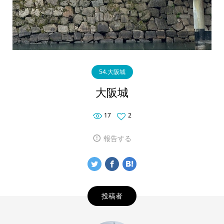
54.大阪城
大阪城
17
2
報告する
投稿者