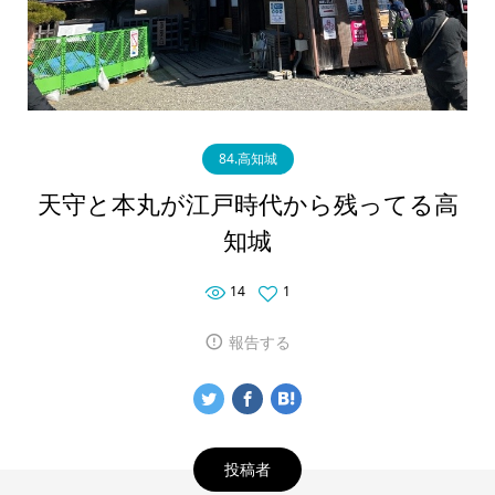
84.高知城
天守と本丸が江戸時代から残ってる高
知城
14
1
報告する
投稿者