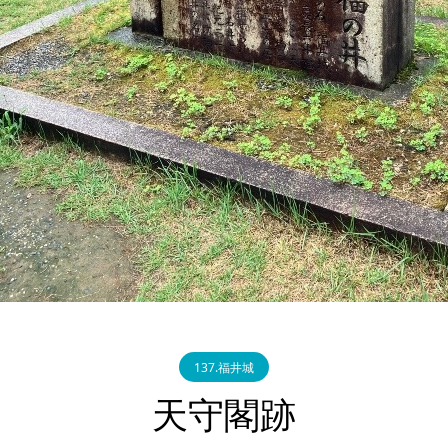
137.福井城
天守閣跡