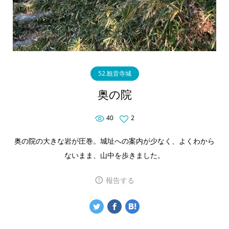
52.観音寺城
奥の院
40
2
奥の院の大きな岩が圧巻。城址への案内が少なく、よくわから
ないまま、山中を歩きました。
報告する