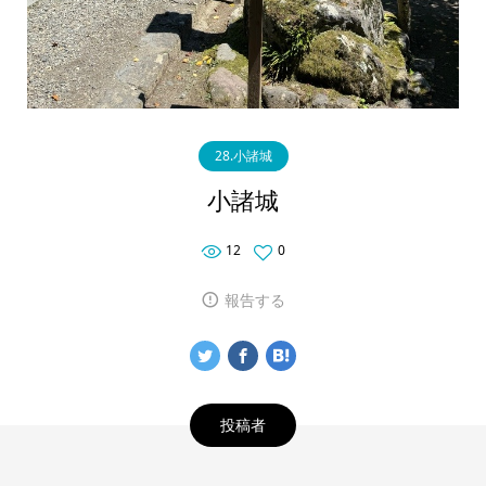
28.小諸城
小諸城
12
0
報告する
投稿者