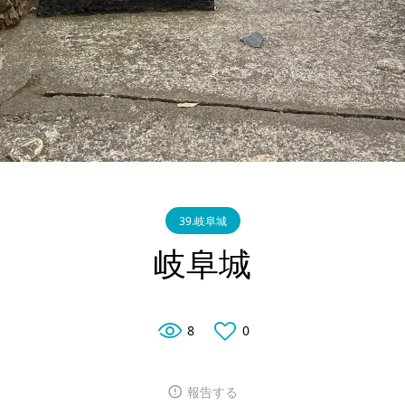
39.岐阜城
岐阜城
8
0
報告する