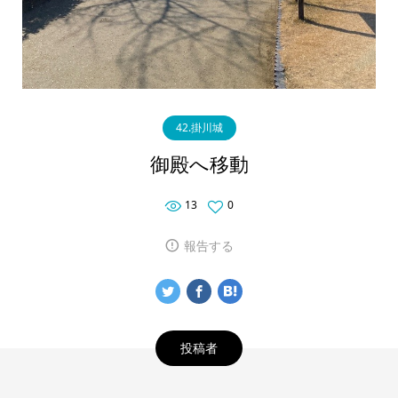
42.掛川城
御殿へ移動
13
0
報告する
投稿者