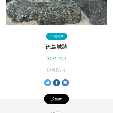
76.徳島城
徳島城跡
27
2
報告する
投稿者