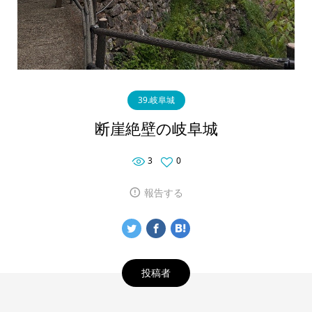
39.岐阜城
断崖絶壁の岐阜城
3
0
報告する
投稿者