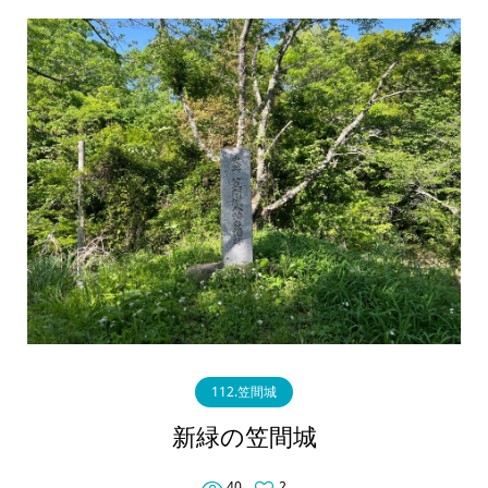
112.笠間城
新緑の笠間城
40
2