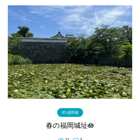
85.福岡城
春の福岡城址🪷
21
3