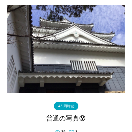
45.岡崎城
普通の写真😰
39
3