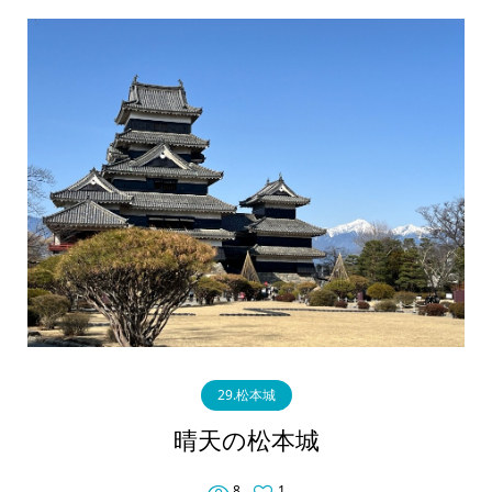
29.松本城
晴天の松本城
8
1