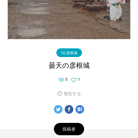
50.彦根城
曇天の彦根城
5
1
報告する
投稿者