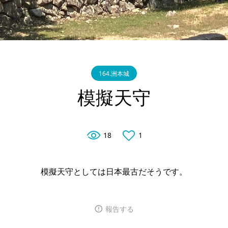
164.洲本城
模擬天守
18
1
模擬天守としては日本最古だそうです。
報告する