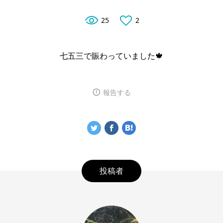
25
2
七五三で賑わっていました🍁
報告する
投稿者