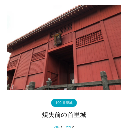
100.首里城
焼失前の首里城
5
0