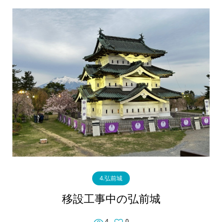
4.弘前城
移設工事中の弘前城
4
0