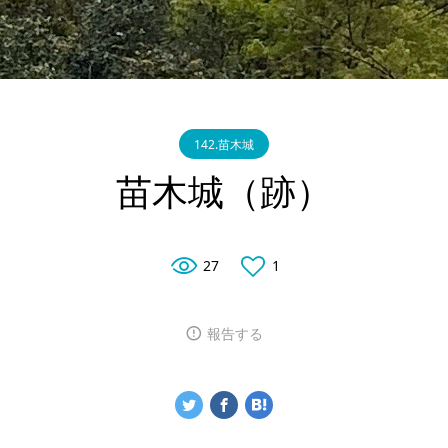
142.苗木城
苗木城（跡）
27
1
報告する