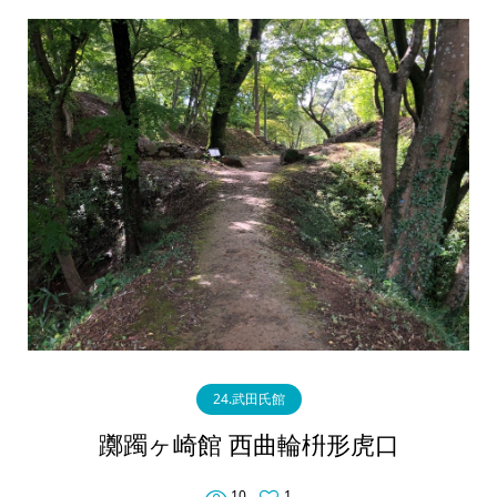
24.武田氏館
躑躅ヶ崎館 西曲輪枡形虎口
10
1