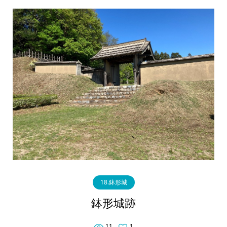
18.鉢形城
鉢形城跡
11
1