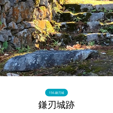
156.鎌刃城
鎌刃城跡