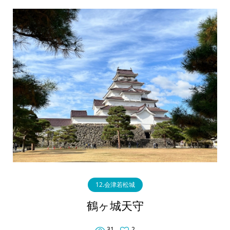
12.会津若松城
鶴ヶ城天守
31
2